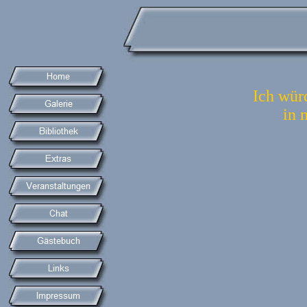
Ich wür
in 